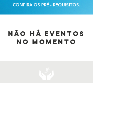
CONFIRA OS PRÉ - REQUISITOS.
Não há eventos
no momento
Grupo Rita de Cássia de Estudos Espíritas -
Rua Almirante Guilhem, 265 – Leblon
+55
21 2239.3695
|
+55 21 2529.2580
Ao utilizar este site, você concorda com
nossos
Termos de Uso
e
Política de
Privacidade
.